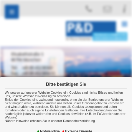
Elisabethstraße 3
80796 München
+49 89 45238560
+49 89 452385610
Bitte bestätigen Sie
Wir setzen auf unserer Website Cookies ein. Cookies sind nichts Böses und helfen
uns, unsere Website zuverlässig zu betreiben.
Einige der Cookies sind zwingend notwendig, ohne die der Betrieb unserer Website
Über uns
Unsere Aufgabe
nicht möglich wäre, während andere uns helfen unser Onlineangebot zu verbessern
und wirtschaftlich zu betreiben. Sie können alle Cookies akzeptieren und sofort
Partnerschaft
fortfahren oder auch eigene Einstellungen festlegen. Ihre Entscheidung können Sie
nachträglich jederzeit widerrufen und Cookies abwählen (z.B. im Fußbereich unserer
Website).
Nähere Hinweise erhalten Sie in unserer Datenschutzerklärung.
Wir sind Ihr verlässlicher Partner, wenn es darum geht
Notwendige
Externe Dienste