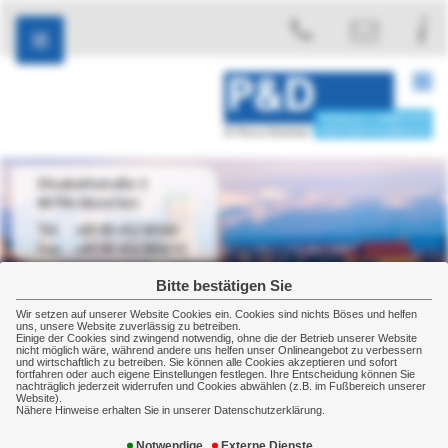
Elisabethstraße 3
80796 München
+49 89 45238560
+49 89 452385610
Bitte bestätigen Sie
Wir setzen auf unserer Website Cookies ein. Cookies sind nichts Böses und helfen
uns, unsere Website zuverlässig zu betreiben.
Einige der Cookies sind zwingend notwendig, ohne die der Betrieb unserer Website
Gewerbe
Sachversicherung
Elektronikversicherung
nicht möglich wäre, während andere uns helfen unser Onlineangebot zu verbessern
und wirtschaftlich zu betreiben. Sie können alle Cookies akzeptieren und sofort
Elektronikversicherung
fortfahren oder auch eigene Einstellungen festlegen. Ihre Entscheidung können Sie
nachträglich jederzeit widerrufen und Cookies abwählen (z.B. im Fußbereich unserer
Website).
Nähere Hinweise erhalten Sie in unserer Datenschutzerklärung.
Schutz vor teuren technischen Ausfällen: Die
Elektronikversicherung
Notwendige
Externe Dienste